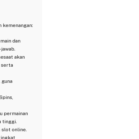
an kemenangan:
rmain dan
-jawab.
sesaat akan
 serta
l guna
Spins,
u permainan
tinggi.
slot online.
tingkat