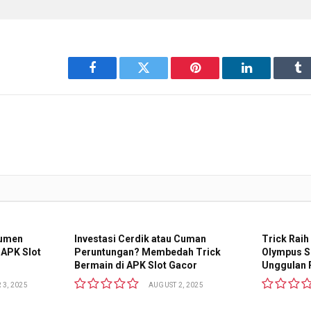
Facebook
Twitter
Pinterest
LinkedIn
Tu
gumen
Investasi Cerdik atau Cuman
Trick Raih
 APK Slot
Peruntungan? Membedah Trick
Olympus Su
Bermain di APK Slot Gacor
Unggulan 
3, 2025
AUGUST 2, 2025