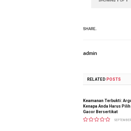
SHOWING
1
OF
1
SHARE.
admin
RELATED
POSTS
Keamanan Terbukti: Ar
Kenapa Anda Harus Pilih
Gacor Bersertikat
SEPTEMBER 