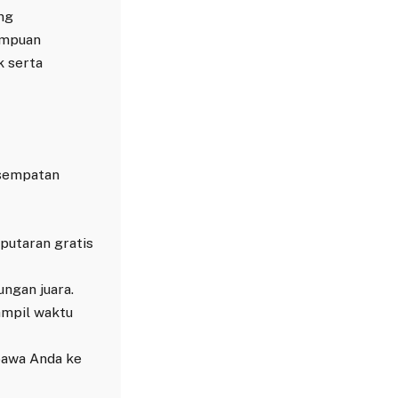
ng
ampuan
k serta
esempatan
putaran gratis
ngan juara.
ampil waktu
 bawa Anda ke