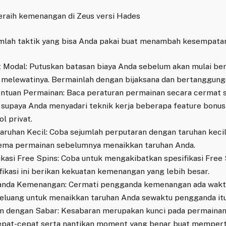
eraih kemenangan di Zeus versi Hades
mlah taktik yang bisa Anda pakai buat menambah kesempat
Modal: Putuskan batasan biaya Anda sebelum akan mulai be
 melewatinya. Bermainlah dengan bijaksana dan bertanggung
entuan Permainan: Baca peraturan permainan secara cermat 
 supaya Anda menyadari teknik kerja beberapa feature bonus
l privat.
Taruhan Kecil: Coba sejumlah perputaran dengan taruhan keci
ema permainan sebelumnya menaikkan taruhan Anda.
ikasi Free Spins: Coba untuk mengakibatkan spesifikasi Free 
fikasi ini berikan kekuatan kemenangan yang lebih besar.
ganda Kemenangan: Cermati pengganda kemenangan ada wakt
eluang untuk menaikkan taruhan Anda sewaktu pengganda itu 
n dengan Sabar: Kesabaran merupakan kunci pada permainan 
epat-cepat serta nantikan moment yang benar buat memper