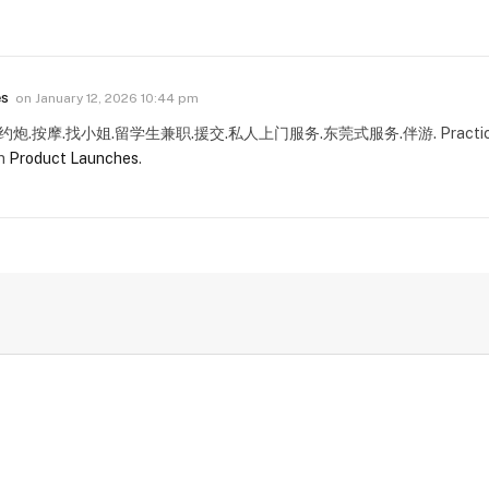
es
on
January 12, 2026 10:44 pm
按摩.找小姐.留学生兼职.援交.私人上门服务.东莞式服务.伴游. Practical app
in
Product Launches
.