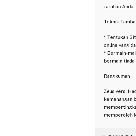
taruhan Anda.
Teknik Tamba
* Tentukan Sit
online yang da
* Bermain-mai
bermain tiada
Rangkuman
Zeus versi Ha
kemenangan be
mempertingkat
memperoleh k