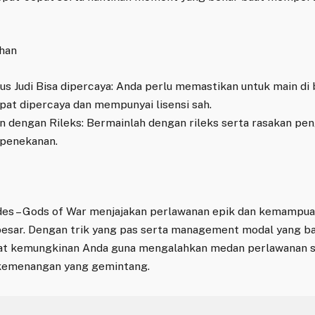
han
us Judi Bisa dipercaya: Anda perlu memastikan untuk main di b
pat dipercaya dan mempunyai lisensi sah.
n dengan Rileks: Bermainlah dengan rileks serta rasakan pe
 penekanan.
des – Gods of War menjajakan perlawanan epik dan kemampu
sar. Dengan trik yang pas serta management modal yang ba
 kemungkinan Anda guna mengalahkan medan perlawanan slo
emenangan yang gemintang.