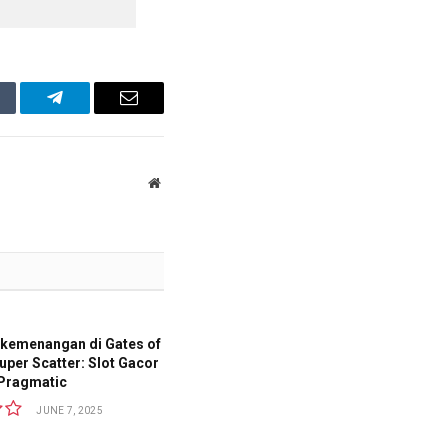
mblr
Telegram
Email
Website
 kemenangan di Gates of
per Scatter: Slot Gacor
Pragmatic
JUNE 7, 2025